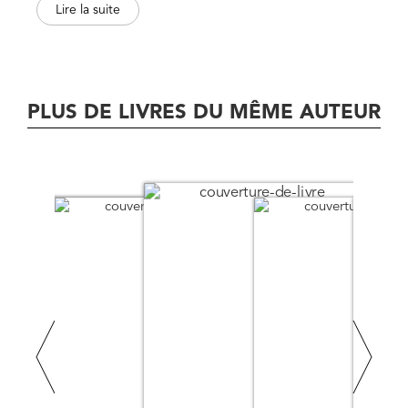
Lire la suite
forme un style ? Qu'arrive-t-il à un poème lorsqu'il est
traduit ? Le style n'est-il pas plutôt l'aptitude particulière
d'une oeuvre à se laisser traduire ?
PLUS DE LIVRES DU MÊME AUTEUR