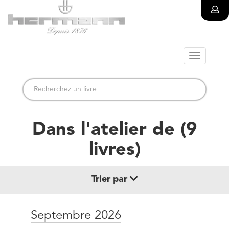
Toggle
navigatio
Dans l'atelier de
(
9
livre
s
)
Trier par
Date de parution (+ récent au + ancien)
Septembre 2026