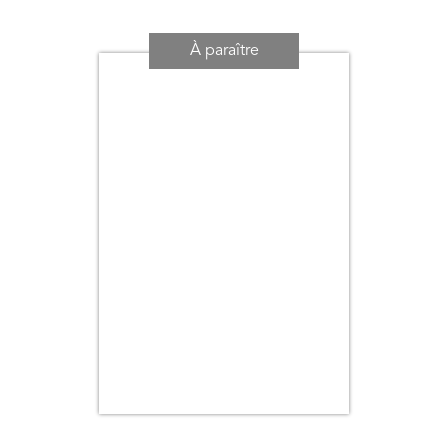
Date de parution (+ ancien au + récent)
Titre
À paraître
Auteur