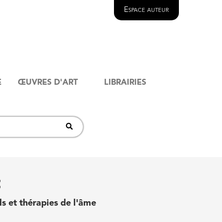
Espace auteur
E
ŒUVRES D'ART
LIBRAIRIES
t
ls et thérapies de l'âme