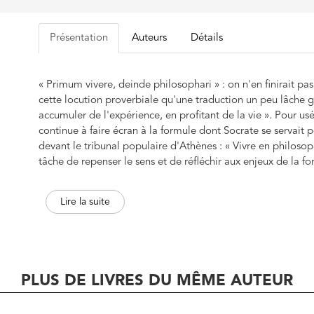
Présentation
Auteurs
Détails
« Primum vivere, deinde philosophari » : on n'en finirait p
cette locution proverbiale qu'une traduction un peu lâche gl
accumuler de l'expérience, en profitant de la vie ». Pour usé
continue à faire écran à la formule dont Socrate se servait 
devant le tribunal populaire d'Athènes : « Vivre en philoso
tâche de repenser le sens et de réfléchir aux enjeux de la f
parcours de la reconnaissance balisé par trois questions éga
expérientielle de la philosophie, celle des exercices qui pe
Lire la suite
finalement, celle du genre de « salut » qu'elle est susceptib
PLUS DE LIVRES DU MÊME AUTEUR