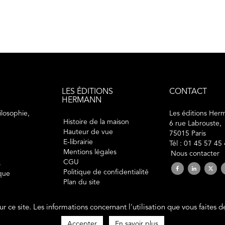
LES ÉDITIONS
CONTACT
HERMANN
losophie,
Les éditions Her
Histoire de la maison
6 rue Labrouste,
Hauteur de vue
75015 Paris
E-librairie
Tél : 01 45 57 45
Mentions légales
Nous contacter
CGU
s
Politique de confidentialité
ique
Plan du site
sur ce site. Les informations concernant l'utilisation que vous faites 
2019 © éditions Hermann. Tous droits réservés.
Site développé par
Polara Studio
Accepter
En savoir plus