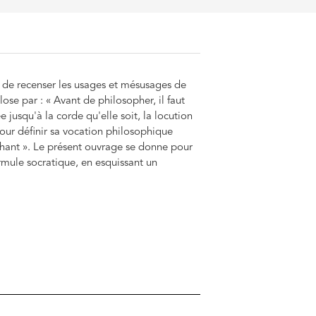
as de recenser les usages et mésusages de
ose par : « Avant de philosopher, il faut
e jusqu'à la corde qu'elle soit, la locution
pour définir sa vocation philosophique
phant ». Le présent ouvrage se donne pour
ormule socratique, en esquissant un
lement cruciales : celle de la base
rmettent de la mettre en oeuvre et,
le de nous procurer.