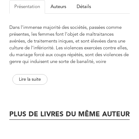
Présentation
Auteurs
Détails
Dans l’immense majorité des sociétés, passées comme
présentes, les femmes font l’objet de maltraitances
avérées, de traitements iniques, et sont élevées dans une
culture de l’infériorité. Les violences exercées contre elles,
du mariage forcé aux coups répétés, sont des violences de
genre qui induisent une sorte de banalité, voire
d’impunité, conduisant au crime de sang. Le féminicide
est un crime de haine contre les femmes en raison de leur
Lire la suite
sexe, pour ce qu’elles sont ou ce qu’elles représentent. Du
continent asiatique auquel les filles « manquent » à
l’Amérique du Nord, en passant par les pays européens
qui tentent de légiférer ou des pays d’Amérique latine qui
ont fait figurer la notion de féminicide dans leurs
PLUS DE LIVRES DU MÊME AUTEUR
législations nationales, sans oublier l’Afrique et les
organisations internationales, une prise de conscience
s’est fait jour : le féminicide est un fléau universel et l’un
e
des défis majeurs des sociétés du XXI
siècle. On tue une