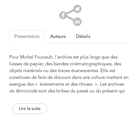
Présentation
Auteurs
Détails
Pour Michel Foucault, l’archive est plus large que des
liasses de papier, des bandes cinématographiques, des
objets matériels ou des traces évanescentes. Elle est
constituée de faits de discours dans une culture mettant en
exergue des « événements et des choses ».
Les archives
du féminicide
sont des bribes du passé ou du présent qui
sont d’ordinaire délaissées. Le sort réservé aux femmes
battues, martyrisées, humiliées, tuées a longtemps été
Lire la suite
proche de celui destiné aux fous, aux malades incurables
ou aux prisonniers. Les violences faites aux femmes
peuvent être restituées par le recueil des témoignages
existants – et nombre de femmes font preuve d’un