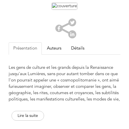
Présentation
Auteurs
Détails
Les gens de culture et les grands depuis la Renaissance
jusqu'aux Lumières, sans pour autant tomber dans ce que
l'on pourrait appeler une « cosmopolitomanie », ont aimé
furieusement imaginer, observer et comparer les gens, la
géographie, les rites, coutumes et croyances, les subtilités
politiques, les manifestations culturelles, les modes de vie,
la langue, etc. S'ils ont cherché à dépasser les frontières
politiques ou linguistiques qui s'élevaient entre eux, c'est
Lire la suite
d'abord par fidélité à un héritage, par appartenance à une
Europe intellectuelle et spirituelle. Les hommes de lettres