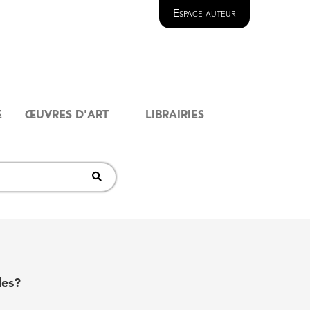
Espace auteur
E
ŒUVRES D'ART
LIBRAIRIES
des?