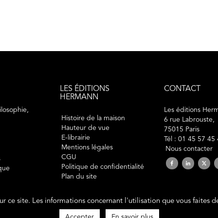
LES ÉDITIONS
CONTACT
HERMANN
losophie,
Les éditions Her
Histoire de la maison
6 rue Labrouste,
Hauteur de vue
75015 Paris
E-librairie
Tél : 01 45 57 45
Mentions légales
Nous contacter
CGU
s
Politique de confidentialité
ique
Plan du site
sur ce site. Les informations concernant l'utilisation que vous faites 
2019 © éditions Hermann. Tous droits réservés.
Site développé par
Polara Studio
Accepter
En savoir plus