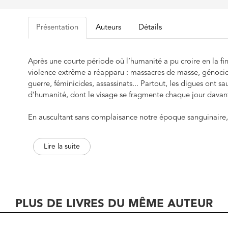
Présentation
Auteurs
Détails
Après une courte période où l’humanité a pu croire en la fin
violence extrême a réapparu : massacres de masse, génocid
guerre, féminicides, assassinats... Partout, les digues ont 
d’humanité, dont le visage se fragmente chaque jour davan
En auscultant sans complaisance notre époque sanguinaire,
mécanismes de la déshumanisation, de la confusion entre ra
valeurs universalistes, pour mettre à jour une vérité troubla
Lire la suite
du pire. Une question s’impose : et si l’inhumanité était con
devant l’absence manifeste de remède face à la barbarie, f
Un essai qui, en refusant les facilités moralisatrices, frappe 
face ce que nous sommes vraiment. Car c’est peut-être dans 
PLUS DE LIVRES DU MÊME AUTEUR
chance de rester humains.