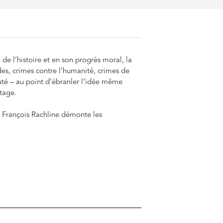
 de l’histoire et en son progrès moral, la
es, crimes contre l’humanité, crimes de
sauté – au point d’ébranler l’idée même
tage.
 François Rachline démonte les
cines et identité, du vacillement de nos
nte : nous portons tous en nous la capacité
stitutive de l’être humain ? Dès lors,
aut-il désespérer de nous-mêmes ?
juste et fort – et nous invite à regarder en
cette lucidité que réside notre dernière