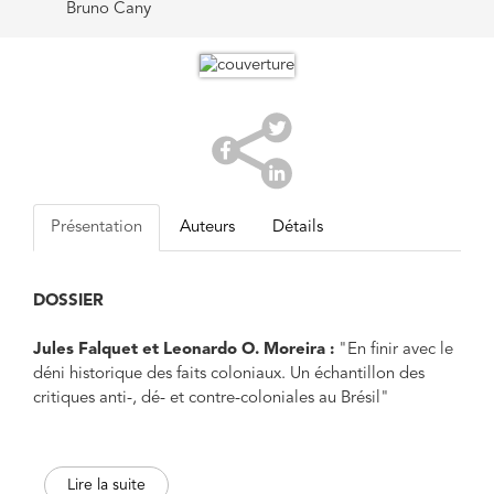
Bruno Cany
Présentation
Auteurs
Détails
DOSSIER
Jules Falquet et Leonardo O. Moreira :
"En finir avec le
déni historique des faits coloniaux. Un échantillon des
critiques anti-, dé- et contre-coloniales au Brésil"
João Emiliano Fortaleza de Aquino
: "La Physique
irréligieuse des Tupinamba"
Lire la suite