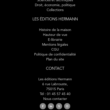
Sciences et techniques
Droit, économie, politique
Alberto Gualandi :
"La joie du vrai. Politique, esthétique,
Collections
anthropologie"
LES ÉDITIONS HERMANN
Histoire de la maison
ÉTUDES & DISCUSSIONS
Hauteur de vue
E-librairie
Mentions légales
Christophe Perrin :
"Une loi pour les chiens : Kant à
CGU
Auschwitz"
Politique de confidentialité
Plan du site
Jules Ruchier-Berquet :
"
Un simulacre d’escargot :
réflexion sur la perversion de Cossa"
CONTACT
Les éditions Hermann
6 rue Labrouste,
LECTURES
75015 Paris
Tél : 01 45 57 45 40
Sara Agazio :
"Une vie en partage. Mélanges offerts au
Nous contacter
philosophe"