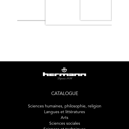
fundamento do ser"
Halina Leal :
"Nêgo Bispo, 2023,
La terre donne, la terre
veut"
Raísa Inocêncio :
"Miranda Eduardo O., 2020,
Corpo-
Território e Educação Decolonial: proposições afro-
brasileiras na invenção da docência"
Jessica Tatiane Felizardo :
"Núñez Geni, 2025,
Décoloniser les affects : expérimentations sur d’autres
façons d’aimer"
Tiago Medeiros Araujo :
"
Mangabeira Unger, Roberto,
2018, Depois do colonialismo mental: repensar e
CATALOGUE
reorganizar o Brasil"
Sciences humaines, philosophie, religion
Langues et littératures
Arts
Sciences sociales
ESSAIS