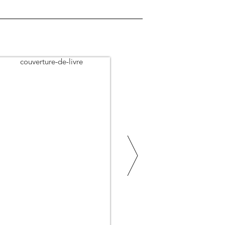
ent de fictionnalisme
e
ce
 pratique philosophique
eption de Nietzsche au Brésil
temps chez Nietzsche et Kracauer
storiens et la « question nationale », de
– entretien