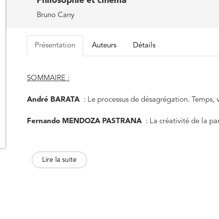
Philosophie et cinéma
Bruno Cany
Présentation
Auteurs
Détails
SOMMAIRE :
André BARATA
: Le processus de désagrégation. Temps, 
Fernando MENDOZA PASTRANA
: La créativité de la pa
Barbara ZAULI
: Une attention partagée entre cinéma et ph
Lire la suite
Éric LECERF
: Le réel en excès. Pourquoi continuer à “lire”
Stefanie BAUMANN
: Penser le réel à travers le document
Antoine BOILLEAU
: L’expérience cinématographique ave