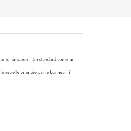
vérité, émotion : Un standard commun
rle est-elle orientée par le bonheur ?
ilosophie. Récits d’expérience
 des films
aire
c Kracauer