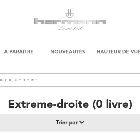
À PARAÎTRE
NOUVEAUTÉS
HAUTEUR DE VU
Extreme-droite
(
0
livre
)
Trier par
Date de parution (+ récent au + ancien)