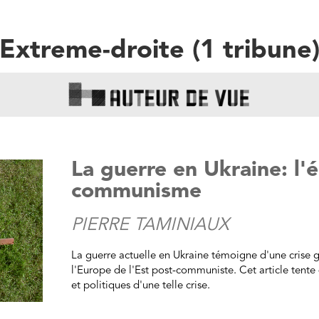
Date de parution (+ ancien au + récent)
Extreme-droite
(
1
tribune
Titre
Auteur
Pertinence
La guerre en Ukraine: l'
Thématique
communisme
PIERRE TAMINIAUX
La guerre actuelle en Ukraine témoigne d'une crise 
l'Europe de l'Est post-communiste. Cet article tente 
et politiques d'une telle crise.