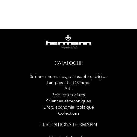
La prévalence du sensible, exacerbée dans les œuvres qui
s’engendrent entre deux langues, offre un effet loupe qui
permet de réévaluer des notions et des représentations
rarement contestées. Y a-t-il une langue dont on puisse
dire qu’elle est naturellement et immuablement
maternelle ? Y a-t-il des appropriations différentes d’une
langue selon qu’elle relève d’une tradition familiale ou
d’une acquisition personnelle ?
Autant de réponses singulières dans les textes, mais qui
CATALOGUE
toutes imposent cette mise en question.
Sciences humaines, philosophie, religion
Langues et littératures
Arts
Sciences sociales
Sciences et techniques
Droit, économie, politique
Collections
LES ÉDITIONS HERMANN