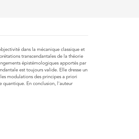
'objectivité dans la mécanique classique et
prétations transcendantales de la théorie
changements épistémologiques apportés par
ndantale est toujours valide. Elle dresse un
les modulations des principes a priori
 quantique. En conclusion, l'auteur
ntale, dont la tâche principale est de
sairement intersubjective de l'objectivité