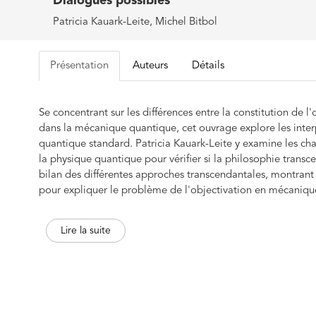
Dialogues possibles
Patricia Kauark-Leite, Michel Bitbol
Présentation
Auteurs
Détails
Se concentrant sur les différences entre la constitution de l
dans la mécanique quantique, cet ouvrage explore les inter
quantique standard. Patricia Kauark-Leite y examine les 
la physique quantique pour vérifier si la philosophie transce
bilan des différentes approches transcendantales, montrant 
pour expliquer le problème de l'objectivation en mécanique
défend et adopte une interprétation pragmatique transcenda
donner une justification philosophique à la dimension néces
Lire la suite
quantique.