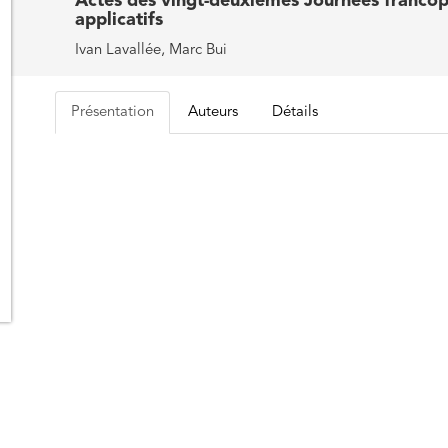
Actes des vingt-deuxièmes Journées franco
applicatifs
Ivan Lavallée, Marc Bui
Présentation
Auteurs
Détails