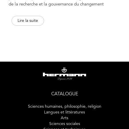
de la recherche et la gouvernance du changement
sociotechnique. Elle crée de l'engouement, soutient la
compétition scientifique, attire des ressources financières
Lire la suite
et légitime d'importantes dépenses publiques. Cet
ouvrage met en évidence les cycles accélérés
d'enthousiasme et de désillusion, les décalages entre
horizons d'attente et les questions démocratiques qu'ils
soulèvent. Fondé sur des recherches de terrain relevant de
l'étude sociale des sciences et des techniques, de la
philosophie et de l'histoire, il examine les formes
alternatives d'organisation de la recherche, de
participation citoyenne et de répartition des droits de
propriété et des bénéfices, et montre qu'une forme de
ralentissement des promesses, non des sciences,
favoriserait l'articulation de ces dernières avec les besoins
CATALOGUE
de la société. L'ambition des textes réunis ici est d'ouvrir
le débat en langue française en interrogeant directement
Sciences humaines, philosophie, religion
le régime des promesses technoscientifiques.
Langues et littératures
Arts
Sciences sociales