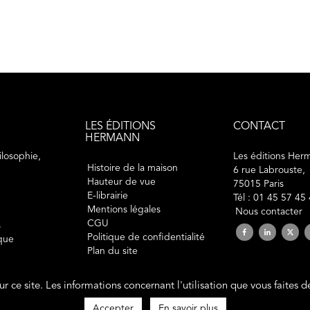
LES ÉDITIONS
CONTACT
HERMANN
losophie,
Les éditions Her
Histoire de la maison
6 rue Labrouste,
Hauteur de vue
75015 Paris
E-librairie
Tél : 01 45 57 45
Mentions légales
Nous contacter
CGU
s
Politique de confidentialité
ique
Plan du site
sur ce site. Les informations concernant l'utilisation que vous faites 
2019 © éditions Hermann. Tous droits réservés.
Site développé par
Polara Studio
Accepter
En savoir plus