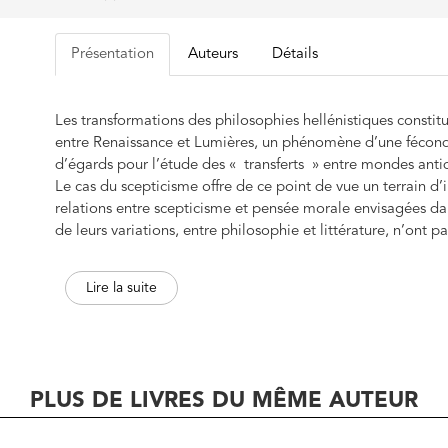
Présentation
Auteurs
Détails
Les transformations des philosophies hellénistiques constitu
entre Renaissance et Lumières, un phénomène d’une fécondi
d’égards pour l’étude des « transferts » entre mondes ant
Le cas du scepticisme offre de ce point de vue un terrain d’
relations entre scepticisme et pensée morale envisagées dan
de leurs variations, entre philosophie et littérature, n’ont pa
qu’elles méritent. La présente enquête collective a pour am
essentiellement éthique du scepticisme.
Lire la suite
PLUS DE LIVRES DU MÊME AUTEUR