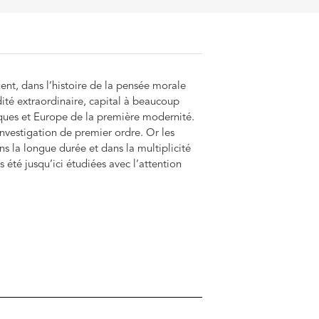
ent, dans l’histoire de la pensée morale
té extraordinaire, capital à beaucoup
iques et Europe de la première modernité.
investigation de premier ordre. Or les
s la longue durée et dans la multiplicité
s été jusqu’ici étudiées avec l’attention
bition de remettre en évidence la finalité