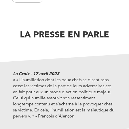
sur les traumatismes sociaux causés par la recherche d’une
souche originaire manquante, les politiques populistes de
Trump et de Poutine s’éclairent à nouveaux frais :
façonnées par l’amour et par la haine, elles se nourrissent
des frustrations et du ressentiment des masses, et poussent
à la violence. L’exacerbation de cette violence constitue
LA PRESSE EN PARLE
même, pour ces chefs, une forme de promesse de
renouvellement de la démocratie. Une démocratie du
peuple et pour le peuple, une démocratie mise au service
des masses, qui se fonde sur une conception de la vérité
une et pure, source d’apaisement et de bien-être, et qui
exclut tout étranger.
La Croix - 17 avril 2023
«
« L’humiliation dont les deux chefs se disent sans
cesse les victimes de la part de leurs adversaires est
en fait pour eux un mode d’action politique majeur.
Celui qui humilie assouvit son ressentiment
longtemps contenu et s’acharne à le provoquer chez
sa victime. En cela, l’humiliation est la maïeutique du
pervers ».
»
- François d'Alençon