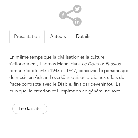
Présentation
Auteurs
Détails
En même temps que la civilisation et la culture
s’effondraient, Thomas Mann, dans
Le Docteur Faustus
,
roman rédigé entre 1943 et 1947, concevait le personnage
du musicien Adrian Leverkühn qui, en proie aux effets du
Pacte contracté avec le Diable, finit par devenir fou. La
musique, la création et l’inspiration en général ne sont-
elles vraiment possibles que par la médiation d’un Pacte
de ce type, afin de conjurer la réalité et le risque de la
Lire la suite
stérilité en s’appropriant ainsi les pouvoirs du génie ?
Faisant suite aux avertissements de Nietzsche et de Freud
auxquels on resta bien trop sourds, on doit se demander
avec lucidité comment la musique, et avec elle la plus