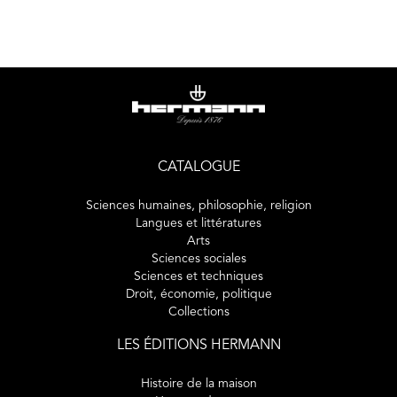
inspirée d’Orwell, pour embrasser une œuvre beaucoup
plus vaste qu’elle ne paraît. En laissant le choix du
cheminement à travers les textes ici rassemblés, cet
ouvrage propose une immersion dans une pensée libre et
vivante, soucieuse des transformations du langage et
attachée à la force poétique de l’écriture.
CATALOGUE
Sciences humaines, philosophie, religion
Langues et littératures
Arts
Sciences sociales
Sciences et techniques
Droit, économie, politique
Collections
LES ÉDITIONS HERMANN
Histoire de la maison