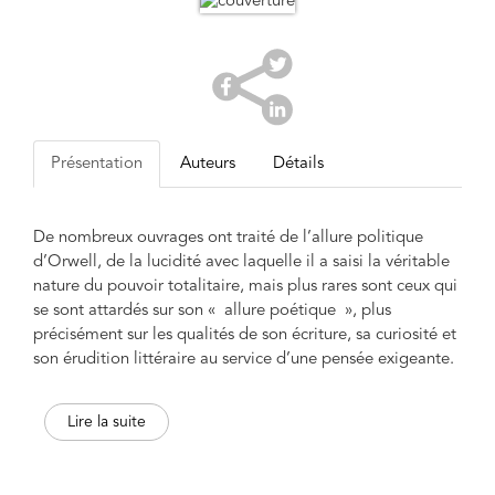
Présentation
Auteurs
Détails
De nombreux ouvrages ont traité de l’allure politique
d’Orwell, de la lucidité avec laquelle il a saisi la véritable
nature du pouvoir totalitaire, mais plus rares sont ceux qui
se sont attardés sur son « allure poétique », plus
précisément sur les qualités de son écriture, sa curiosité et
son érudition littéraire au service d’une pensée exigeante.
Avec un titre le plaçant sous le signe de l’humanisme de
Lire la suite
Montaigne, mais aussi de Shakespeare, ce recueil d’essais
classés par ordre alphabétique invite le lecteur à partager
le plaisir d’une démarche « à sauts et à gambades »,