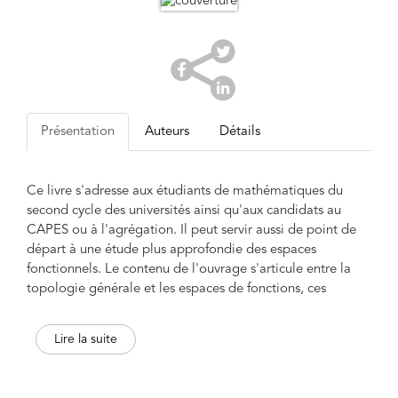
Présentation
Auteurs
Détails
Ce livre s'adresse aux étudiants de mathématiques du
second cycle des universités ainsi qu'aux candidats au
CAPES ou à l'agrégation. Il peut servir aussi de point de
départ à une étude plus approfondie des espaces
fonctionnels. Le contenu de l'ouvrage s'articule entre la
topologie générale et les espaces de fonctions, ces
derniers en étant le fil conducteur. En topologie, ce sont
les concepts les plus simples qui sont présentés,
Lire la suite
généralisant les propriétés connues de tout étudiant à la
fin du premier cycle. Pour les notions plus fines de
topologie générale, le lecteur est renvoyé aux exercices ou