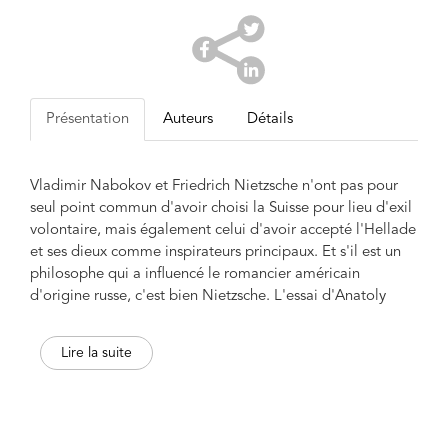
Présentation
Auteurs
Détails
Vladimir Nabokov et Friedrich Nietzsche n'ont pas pour
seul point commun d'avoir choisi la Suisse pour lieu d'exil
volontaire, mais également celui d'avoir accepté l'Hellade
et ses dieux comme inspirateurs principaux. Et s'il est un
philosophe qui a influencé le romancier américain
d'origine russe, c'est bien Nietzsche. L'essai d'Anatoly
Livry le montre en soulignant, toujours au plus près des
textes, les thématiques communes, les emprunts et les
Lire la suite
références. Il dessine ainsi un nouveau portrait de
Nabokov. On le connaissait écrivain puriste et caustique,
entomologiste, poète ou encore universitaire : le voici
lecteur assidu d'Ainsi parlait Zarathoustra. Et notre regard