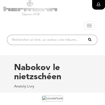
Toggle
navigatio
Nabokov le
nietzschéen
Anatoly Livry