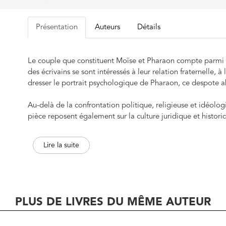
Présentation
Auteurs
Détails
Le couple que constituent Moïse et Pharaon compte parmi
des écrivains se sont intéressés à leur relation fraternelle, à
dresser le portrait psychologique de Pharaon, ce despote abso
Au-delà de la confrontation politique, religieuse et idéologiq
pièce reposent également sur la culture juridique et histori
rigoureuse des textes de lois, des systèmes et des pratiques 
idéologies en vigueur à l’époque, Raphaël Draï dépeint ce
Lire la suite
ainsi d’appréhender et de sentir les passions qu’ont pu épr
titre posthume, cette pièce reconstitue tout un monde enfou
l’époque de l’Exode.
PLUS DE LIVRES DU MÊME AUTEUR