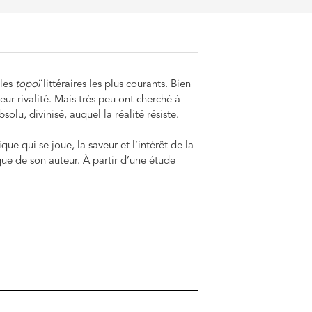
 les
topoï
littéraires les plus courants. Bien
 leur rivalité. Mais très peu ont cherché à
lu, divinisé, auquel la réalité résiste.
ue qui se joue, la saveur et l’intérêt de la
que de son auteur. À partir d’une étude
juridiques et politiques, ainsi que des
 drame de façon vivante, nous permettant
ouver chacun des protagonistes. Publiée à
i, celui des Hébreux et des Égyptiens à