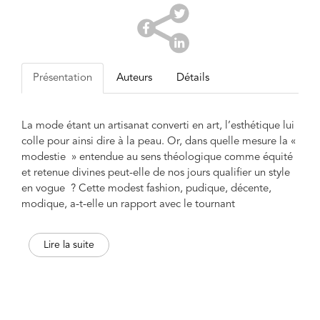
Présentation
Auteurs
Détails
La mode étant un artisanat converti en art, l’esthétique lui
colle pour ainsi dire à la peau. Or, dans quelle mesure la «
modestie » entendue au sens théologique comme équité
et retenue divines peut-elle de nos jours qualifier un style
en vogue ? Cette modest fashion, pudique, décente,
modique, a-t-elle un rapport avec le tournant
écoresponsable de l’industrie textile ? Les
comportements « vertueux » prônés par celui-ci font-ils
Lire la suite
écho à la vertu comme exigence de pudicité ? Comment
faire rimer humilité avec le clinquant de la haute couture ?
Voici quelques-unes des interrogations auxquelles cet
ouvrage tente de répondre. En remontant à la source de la
morale vestimentaire (depuis Tertullien jusqu’à la croisade