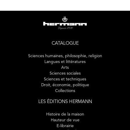
contre l’indécence et l’émergence de gestuelles
vestimentaires plus radicales), ce volume « détricote » les
préjugés contre une mode réputée frivole ou futile. Les
articles, tout en nuances, ainsi que les deux performances
artistiques qu’ils escortent, proposent un recentrage sur
des pratiques qui allient éthique et esthétique, la joie
d’être au monde et l’élégance comme grâce profane.
CATALOGUE
Sciences humaines, philosophie, religion
Langues et littératures
Arts
Sciences sociales
Sciences et techniques
Droit, économie, politique
Collections
LES ÉDITIONS HERMANN
Histoire de la maison
Hauteur de vue
E-librairie