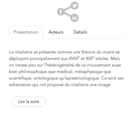
Présentation
Auteurs
Détails
Le vitalisme se présente comme une théorie du vivant se
e
e
déployant princi­pa­lement aux XVIII
et XIX
siècles. Mais
on insiste peu sur l’hétérogénéité de ce mouvement aussi
bien philosophique que médical, métaphysique que
scientifique, ontologique qu’épistémologique. Ce sont ses
adversaires qui ont proposé du vitalisme une image
unifiée et simplifiée.
Lire la suite
Les études réunies dans ce livre cherchent, à l’inverse, à
redonner à entendre toutes les équivocités qui traversent
un vitalisme pluriel, afin de mieux saisir les débats intenses
qu’il a pu susciter. C’est en rendant justice à sa richesse
spéculative que l’on peut également éclairer les raisons de