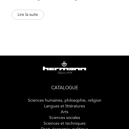
Lire la suite
Cet ouvrage reflète les courants modernes en gestion de
la qualité en production pharmaceutique et les attentes
des agences réglementaires concernant la fabrication,
l’emballage, l’analyse, l’entreposage et la distribution des
médicaments à usage humain ou vétérinaire. Il cerne les
éléments essentiels à la production de médicaments de
qualité. Ainsi, ce volume présente les connaissances de
base et les principes fondamentaux de l’application des
bonnes pratiques de fabrication durant la production
manufacturière de produits thérapeutiques. Il permet de
se familiariser avec les concepts afin de mieux interpréter
CATALOGUE
l’essentiel des lignes directrices, en considérant les enjeux,
les défis et les obstacles tant sur le plan de la conformité
Sciences humaines, philosophie, religion
que sur celui de l’efficacité dans leur application. Des
Langues et littératures
Arts
illustrations, des exemples et des exercices accompagnent
Sciences sociales
le contenu de chaque chapitre.
Sciences et techniques