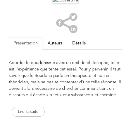
Présentation
Auteurs
Détails
Aborder le bouddhisme avec un oeil de philosophe, telle
est l'expérience que tente cet essai. Pour y parvenir, il faut
savoir que le Bouddha parle en thérapeute et non en
théoricien, mais ne pas se contenter d'une telle réponse. Il
devient alors nécessaire de chercher comment tient un
discours qui écarte « sujet » et « substance » et chemine
vers le silence. Il faut aussi mettre en lumière
l'organisation d'une approche de la réalité qui est
Lire la suite
étrangère à la conception métaphysique de la causalité.
D'autre part, en replaçant le bouddhisme dans une
perspective indienne globale, il est nécessaire de