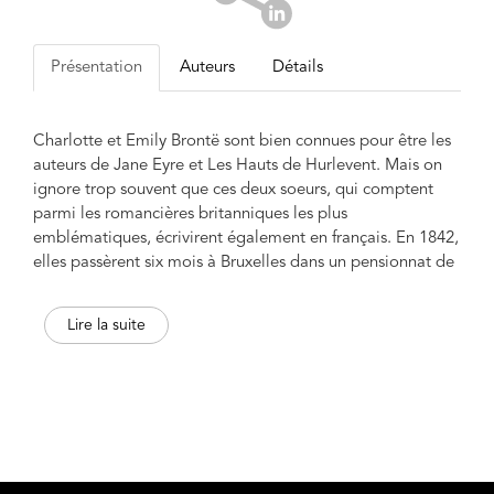
Présentation
Auteurs
Détails
Charlotte et Emily Brontë sont bien connues pour être les
auteurs de Jane Eyre et Les Hauts de Hurlevent. Mais on
ignore trop souvent que ces deux soeurs, qui comptent
parmi les romancières britanniques les plus
emblématiques, écrivirent également en français. En 1842,
elles passèrent six mois à Bruxelles dans un pensionnat de
jeunes filles pour y étudier la langue française, et Charlotte
y retourna seule l'année suivante. Les textes qu'elles
Lire la suite
soumettaient alors à leur professeur, Constantin Héger, ne
ressemblent guère à des devoirs d'écolières. Les deux
soeurs étaient déjà des femmes de vingt-six et vingt-
quatre ans, qui s'étaient formées à la littérature depuis
leur plus tendre enfance par la rédaction de poèmes, de
nouvelles et de pièces littéraires. Écrire en français avec
style et élégance constituait pour elles un défi, et le niveau