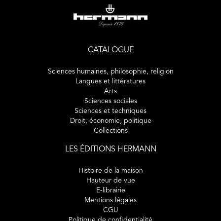
de langue dont elles témoignèrent attestent que la langue
de Molière leur fut un moyen d'expression véritable, leur
permettant d'aborder de nouveaux sujets.
CATALOGUE
Sciences humaines, philosophie, religion
Langues et littératures
Arts
Sciences sociales
Sciences et techniques
Droit, économie, politique
Collections
LES ÉDITIONS HERMANN
Histoire de la maison
Hauteur de vue
E-librairie
Mentions légales
CGU
Politique de confidentialité