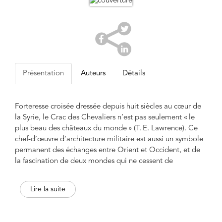
Présentation
Auteurs
Détails
Forteresse croisée dressée depuis huit siècles au cœur de
la Syrie, le Crac des Chevaliers n’est pas seulement « le
plus beau des châteaux du monde » (T. E. Lawrence). Ce
chef-d’œuvre d’architecture militaire est aussi un symbole
permanent des échanges entre Orient et Occident, et de
la fascination de deux mondes qui ne cessent de
s’observer, de part et d’autre de la Méditerranée.
Lire la suite
e
Entièrement rebâti au XII
siècle par les moines-soldats
de l’ordre des Hospitaliers, le Crac est pris en 1271 par les
mamelouks du sultan Baybars. Mais le départ des croisés