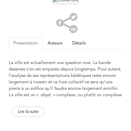
Présentation
Auteurs
Détails
La ville est actuellement une question vive. La bande
dessinée s’en est emparée depuis longtemps. Pour autant,
l’analyse de ses représentations bédéiques reste encore
largement à investir et ce livre collectif ne sera qu’une
pierre à un édifice qu’il faudra encore largement enrichir.
La ville est un « objet » complexe, ou plutôt un complexe
d’objets qui ne relèvent pas forcément de l’évidence : la
bande dessinée, justement, en offre, si on accepte de la
Lire la suite
regarder avec attention, des objets inattendus comme
l’incommunication ou un rayon lumineux, par exemple. Ce
qui signifie aussi que ce livre porte moins sur la