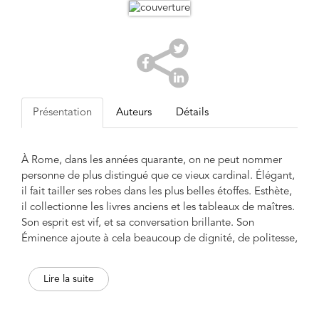
Présentation
Auteurs
Détails
À Rome, dans les années quarante, on ne peut nommer
personne de plus distingué que ce vieux cardinal. Élégant,
il fait tailler ses robes dans les plus belles étoffes. Esthète,
il collectionne les livres anciens et les tableaux de maîtres.
Son esprit est vif, et sa conversation brillante. Son
Éminence ajoute à cela beaucoup de dignité, de politesse,
un air du monde, une galanterie et des grâces qui
surprennent quiconque la rencontre pour la première fois.
Lire la suite
Mais tout cela n'est rien au regard de son goût immodéré
pour le sexe : celui-ci stupéfie ! Drôle et irrévérencieux, La
Dernière Passion de Son Éminence fait penser à un roman