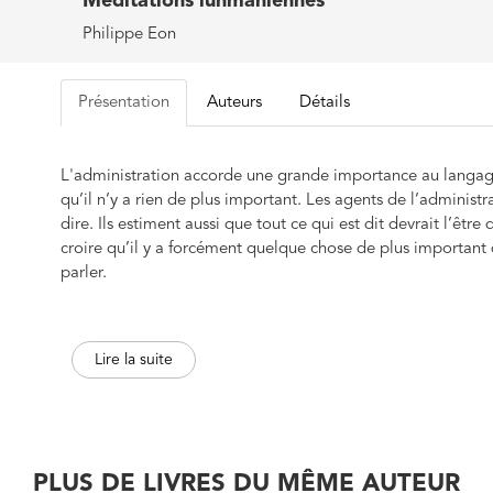
Méditations luhmaniennes
Philippe Eon
Présentation
Auteurs
Détails
L'administration accorde une grande importance au langage,
qu’il n’y a rien de plus important. Les agents de l’administ
dire. Ils estiment aussi que tout ce qui est dit devrait l’être 
croire qu’il y a forcément quelque chose de plus important q
parler.
Parallèlement, ces agents ne prêtent aucune attention à des
innombrables textes, « petites notes », comptes rendus, expl
Lire la suite
attend d’eux. J’en ai collecté quelques-uns, comme « perme
en matière de… ». Il m’a semblé que ces mots et expressions
retranchés du langage. J’ai alors cherché le plus loin possibl
de quoi faire une autre expérience de l’importance du lang
PLUS DE LIVRES DU MÊME AUTEUR