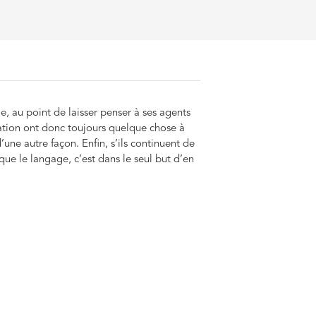
 au point de laisser penser à ses agents
ration ont donc toujours quelque chose à
d’une autre façon. Enfin, s’ils continuent de
ue le langage, c’est dans le seul but d’en
 mots qui reviennent sans cesse dans les
ications, rapports, que l’administration
ttre », « dans le cadre de… » ou encore «
 dérivaient, isolés, comme s’ils étaient
e dans leur platitude et leur insignifiance
age.