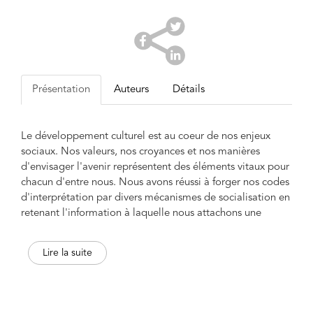
Présentation
Auteurs
Détails
Le développement culturel est au coeur de nos enjeux
sociaux. Nos valeurs, nos croyances et nos manières
d'envisager l'avenir représentent des éléments vitaux pour
chacun d'entre nous. Nous avons réussi à forger nos codes
d'interprétation par divers mécanismes de socialisation en
retenant l'information à laquelle nous attachons une
valeur, une autorité. Le numérique vient bouleverser ce
berceau paisible de la reproduction sociale des codes
Lire la suite
d'interprétation. Plus que les flux migratoires, le
numérique permet de mettre à nu et à la disposition de
tous les croyances, idées, savoirs et contenus de toutes les
provenances et de tous ceux qui veulent s'exprimer. Ce