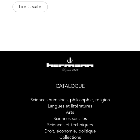
conjugué, elle relance le récit qui explore différentes idées
Lire la suite
ou hypothèses.
À la lecture, ces multiples présentations peuvent conduire
à opter pour telle réflexion particulière du narrateur. Mais
pourquoi celle-là ? Et peut-on reprendre comme analyse
de l’œuvre, une analyse donnée à l’intérieur de cette
œuvre ? Cet ouvrage propose une méthode d’analyse
comparée permettant une lecture qui ne soit pas la reprise
d’une interprétation du narrateur.
« La duchesse de Guermantes était-elle amoureuse du
héros ? » C’est par cet exemple que s’ouvre le premier
CATALOGUE
chapitre. Pour répondre à cette question, on est conduit
à revoir les notions narratologiques, à en proposer une
Sciences humaines, philosophie, religion
redéfinition, à s’interroger sur le rôle même de la lecture.
Langues et littératures
Arts
Sciences sociales
Sciences et techniques
Droit, économie, politique
Collections