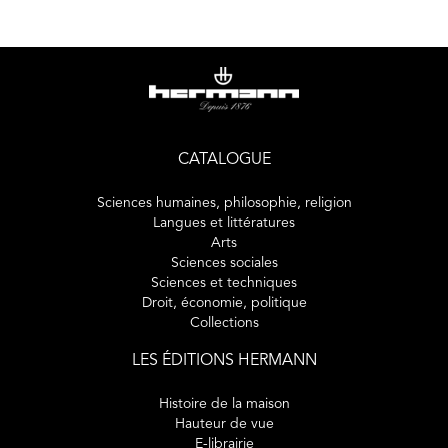
ouvrage, issu d’un colloque de Cerisy, est consacré aux
enquêtes et terrains permettant d’éclairer les enjeux
théoriques, pratiques et historiques de ce concept, ainsi
qu’aux propositions stratégiques qui en font aujourd’hui le
principe de l’alternative au capitalisme.
CATALOGUE
Sciences humaines, philosophie, religion
Langues et littératures
Arts
Sciences sociales
Sciences et techniques
Droit, économie, politique
Collections
LES ÉDITIONS HERMANN
Histoire de la maison
Hauteur de vue
E-librairie