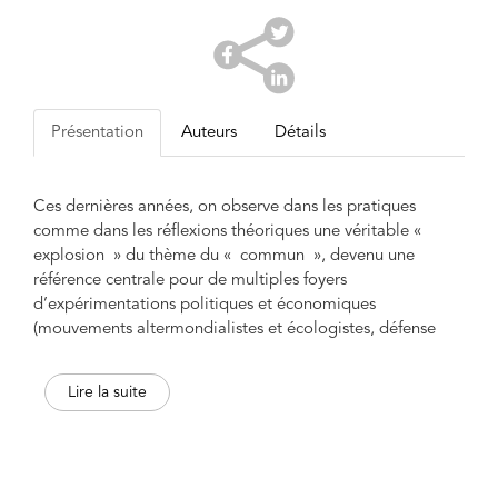
Présentation
Auteurs
Détails
Ces dernières années, on observe dans les pratiques
comme dans les réflexions théoriques une véritable «
explosion » du thème du « commun », devenu une
référence centrale pour de multiples foyers
d’expérimentations politiques et économiques
(mouvements altermondialistes et écologistes, défense
des services publics, résistances paysannes, coopératives,
expérimentations numériques collectives). Avec une
Lire la suite
vitesse rare pour une notion nouvelle, le commun s’est
mondialement imposé en tant que grand concept
e
politique de ce début de XXI
siècle. Il admet pourtant des
acceptions fort différentes, parfois contradictoires. Cet