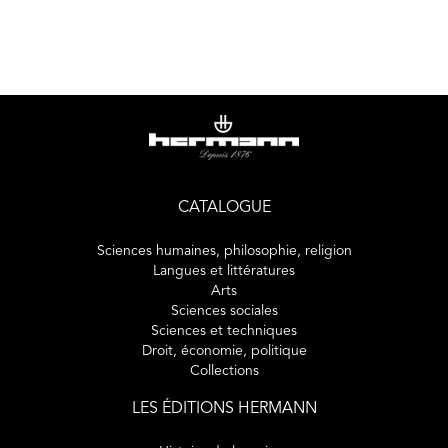
s’engager dans la voie de « moins de science » au lieu de
ce « toujours plus » productiviste qui guide nos sociétés
comme s’il allait de soi ? Comment se livrer à une telle
critique sans tomber dans le piège d’une « antiscience
réactionnaire », et sans nuire à la connaissance ?
Cet essai de sciences sociales propose une réflexion pour
sortir de la puissance technique, industrielle et politique
CATALOGUE
que la science alimente depuis deux siècles. Les auteurs y
analysent les débats contemporains et les ambiguïtés des
Sciences humaines, philosophie, religion
critiques actuelles des sciences. Ils envisagent une critique
Langues et littératures
Arts
radicale et raisonnée de la science, dans ses liens
Sciences sociales
inextricables avec le capitalisme et les technologies.
Sciences et techniques
Droit, économie, politique
Collections
LES ÉDITIONS HERMANN