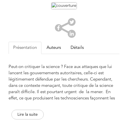
Présentation
Auteurs
Détails
Peut-on critiquer la science ? Face aux attaques que lui
lancent les gouvernements autoritaires, celle-ci est
légitimement défendue par les chercheurs. Cependant,
dans ce contexte menaçant, toute critique de la science
paraît difficile. Il est pourtant urgent de la mener. En
effet, ce que produisent les technosciences façonnent les
sociétés, au motif qu’« on n’arrête pas le progrès » (5G,
tout-nucléaire, IA, pesticides, OGM, etc.). Pousser toujours
Lire la suite
plus loin l’innovation scientifique n’est pas la solution mais
la cause du désastre écologique. N’est-il pas temps de