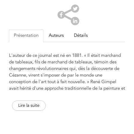
Présentation
Auteurs
Détails
L'auteur de ce journal est né en 1881. « Il était marchand
de tableaux, fils de marchand de tableaux, témoin des
changements révolutionnaires qui, dès la découverte de
Cézanne, virent s'imposer de par le monde une
conception de l'art tout à fait nouvelle. » René Gimpel
avait hérité d'une approche traditionnelle de la peinture et
il manifesta toujours une préférence pour les grands
maîtres français du XVIIIe siècle, notamment Chardin. Mais
Lire la suite
cela ne l'empêcha pas de reconnaître le génie, même sous
le masque d'un style nouveau : Braque, à ses yeux, avait
atteint la même perfection. Issu d'une famille qui avait fui
l'Alsace, scandalisée par les termes du traité de 1871, il