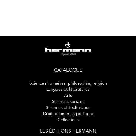
marchands : Joe Duveen, son beau-frère, Durand-Ruel,
Paul Rosenberg, Nathan Wildenstein dont il fut l'associé,
Ambroise Vollard... Il croise critiques et écrivains,
Apollinaire, Berenson, et surtout Marcel Proust qu'il
rencontra, dès 1907, à Cabourg, où ils séjournaient dans le
même hôtel. Leur passion pour Wermeer les lia d'une
profonde amitié.
CATALOGUE
Sciences humaines, philosophie, religion
Langues et littératures
Arts
Sciences sociales
Sciences et techniques
Droit, économie, politique
Collections
LES ÉDITIONS HERMANN