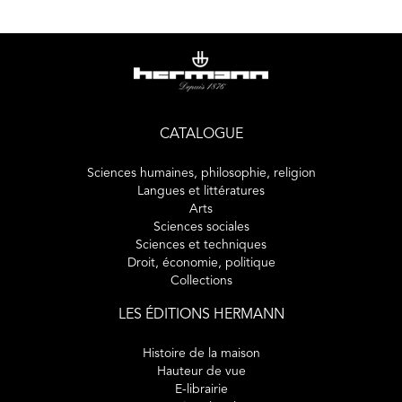
novatrices, sensibles aux clivages culturels.
Dans ce nouvel ouvrage, il aborde des aspects inédits ou
revisite des thématiques dont on ne paraît pas bien avoir
saisi toute la complexité. À travers une dizaine de textes
originaux (traitant notamment des vecteurs prioritaires de
distinction, du caractère équivoque de certains signaux,
CATALOGUE
des stratégies distinctives sophistiquées, ou encore des va-
et-vient étonnants entre réalité et œuvres de fiction), il
Sciences humaines, philosophie, religion
nous offre de quoi stimuler abondamment la réflexion en
Langues et littératures
Arts
un domaine où le prêt-à-penser règne souvent.
Sciences sociales
Sciences et techniques
Droit, économie, politique
Collections
LES ÉDITIONS HERMANN
Histoire de la maison
Hauteur de vue
E-librairie