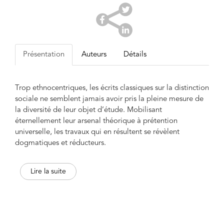
Présentation
Auteurs
Détails
Trop ethnocentriques, les écrits classiques sur la distinction
sociale ne semblent jamais avoir pris la pleine mesure de
la diversité de leur objet d’étude. Mobilisant
éternellement leur arsenal théorique à prétention
universelle, les travaux qui en résultent se révèlent
dogmatiques et réducteurs.
Ayant procédé à une vaste analyse comparative des
Lire la suite
distinctions élitistes, Jean-Pascal Daloz a préalablement
démontré l’hétérogé­néité des logiques et des
manifestations de celles-ci au gré des sociétés, mis en
évidence les généralisations excessives des principales
écoles de pensée et élaboré des problématiques