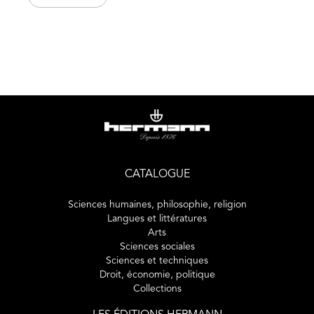
aux Chiens de garde de l'ami Nizan. L'anthropologie
philosophique élaborée par Politzer, située à la
convergence du marxisme et de la psychanalyse, influença
profondément les oeuvres de Lacan, Merleau-Ponty,
Sartre, Canguilhem, Ricoeur et Althusser. Ce volume
rassemble des études visant à restituer l'originalité et la
complexité de l'oeuvre de Politzer, par-delà des usages
qui ont été faits d'elle et par-delà des critiques faciles qui
lui ont été adressées. Avec une lettre inédite de Georges
Politzer à Léon Brunschvig.
CATALOGUE
Sciences humaines, philosophie, religion
Langues et littératures
Arts
Sciences sociales
Sciences et techniques
Droit, économie, politique
Collections