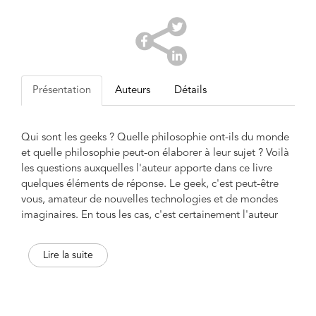
Présentation
Auteurs
Détails
Qui sont les geeks ? Quelle philosophie ont-ils du monde
et quelle philosophie peut-on élaborer à leur sujet ? Voilà
les questions auxquelles l'auteur apporte dans ce livre
quelques éléments de réponse. Le geek, c'est peut-être
vous, amateur de nouvelles technologies et de mondes
imaginaires. En tous les cas, c'est certainement l'auteur
qui tente de penser en philosophe cette bien étrange
créature moderne qu'est le geek, à partir de son
Lire la suite
expérience personnelle d'en être un lui-même. Au fond, le
dilemme pourrait être le suivant : faut-il aujourd'hui choisir
l'Être ou les geeks ? Faut-il préférer, dans le sillage d'un
philosophe comme Martin Heidegger, la philosophie de