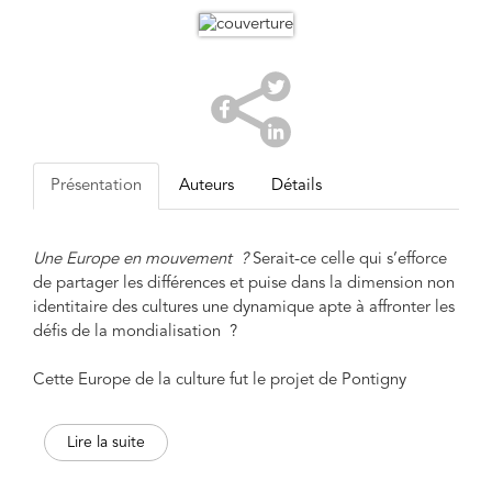
Présentation
Auteurs
Détails
Une Europe en mouvement ?
Serait-ce celle qui s’efforce
de partager les différences et puise dans la dimension non
identitaire des cultures une dynamique apte à affronter les
défis de la mondialisation ?
Cette Europe de la culture fut le projet de Pontigny
(décade 1925, « Nous autres Européens »). Avec « Cerisy
à Berlin, Berlin à Cerisy » (2015), l’objectif est de redonner
Lire la suite
de la vigueur aux échanges intellectuels pour penser
l’Europe à venir. « Passages » est le mot d’ordre de ce