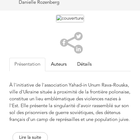
Danielle Rozenberg
Présentation
Auteurs
Détails
À l'initiative de l'association Yahad-in Unum Rava-Rouska,
ville d'Ukraine située à proximité de la frontière polonaise,
constitue un lieu emblématique des violences nazies à
l'Est. Elle présente la singularité d'avoir rassemblé sur son
sol des prisonniers de guerre soviétiques, des détenus
français d'un camp de représailles et une population juive.
Entre 1941 et 1943, plus de 10 000 Juifs de Rava-Rouska
ont été assassinés. Une partie d'entre eux fut déportée et
Lire la suite