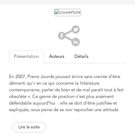
Présentation
Auteurs
Détails
En 2007, Pierre Jourde pouvait écrire sans crainte d’être
démenti qu’« en ce qui concerne la littérature
contemporaine, parler de bien et de mal paraît tout à fait
obsolète ». Ce genre de position n’est plus aisément
défendable aujourd’hui : elle se doit d’être justifiée et
expliquée, sous peine de se voir reprocher une attitude
intellectuelle nostalgique et passéiste, voire d’être à son
tour classée comme arrière-garde culturelle ou comme
Lire la suite
anachronisme, face à un horizon de réception ainsi qu’à