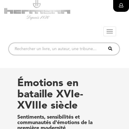
Toggle
navigatio
Émotions en
bataille XVIe-
XVIIIe siècle
Sentiments, sensibilités et
communautés d'émotions de la
première modernité