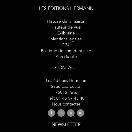
Goudard, Philippe Guisgand, Mireille Losco-Lena, Bruno
Pace, Olga Panella, Louis-Claude Paquin, Julia Peslier,
LES ÉDITIONS HERMANN
AMarie Petitjean, Jacopo Rasmi, Simon Renaud, Marine
Riguet, Sérgio Rodrigo, Carolane Sanchez.
Histoire de la maison
Hauteur de vue
E-librairie
Mentions légales
CGU
Politique de confidentialité
Plan du site
CONTACT
Les éditions Hermann
6 rue Labrouste,
75015 Paris
Tél : 01 45 57 45 40
Nous contacter
NEWSLETTER