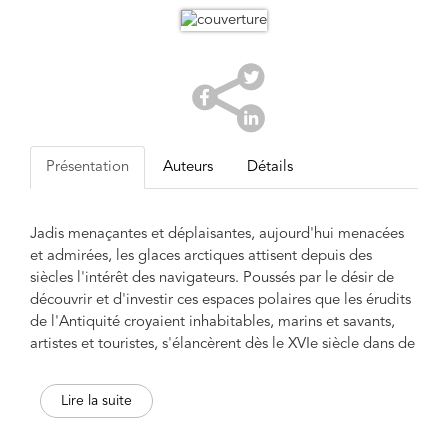
Présentation
Auteurs
Détails
Jadis menaçantes et déplaisantes, aujourd'hui menacées
et admirées, les glaces arctiques attisent depuis des
siècles l'intérêt des navigateurs. Poussés par le désir de
découvrir et d'investir ces espaces polaires que les érudits
de l'Antiquité croyaient inhabitables, marins et savants,
artistes et touristes, s'élancèrent dès le XVIe siècle dans de
périlleuses expéditions commanditées par des
gouvernements ou des compagnies de commerce qui
Lire la suite
espéraient en tirer gloire et profit. Leur première rencontre
avec les glaces fut toujours un choc où la terreur et la