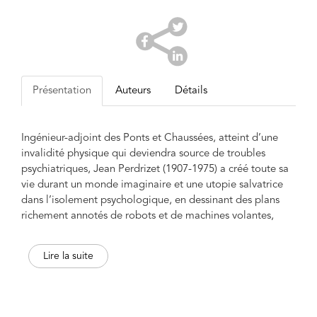
Présentation
Auteurs
Détails
Ingénieur-adjoint des Ponts et Chaussées, atteint d’une
invalidité physique qui deviendra source de troubles
psychiatriques, Jean Perdrizet (1907-1975) a créé toute sa
vie durant un monde imaginaire et une utopie salvatrice
dans l’isolement psychologique, en dessinant des plans
richement annotés de robots et de machines volantes,
échos aux grandes questions sur la vie extraterrestre, la
pensée artificielle, la conquête spatiale, la guerre
Lire la suite
nucléaire, la communication, la cybernétique,
l’imagination, le mouvement, la conscience ou encore la
vie après la mort.