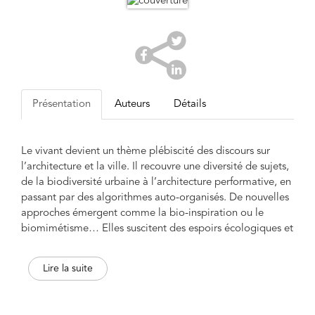
Présentation
Auteurs
Détails
Le vivant devient un thème plébiscité des discours sur
l’architecture et la ville. Il recouvre une diversité de sujets,
de la biodiversité urbaine à l’architecture performative, en
passant par des algorithmes auto-organisés. De nouvelles
approches émergent comme la bio-inspiration ou le
biomimétisme… Elles suscitent des espoirs écologiques et
érigent la biologie en ressource
pour le projet. Mais la
culture architecturale n’a-t-elle pas des liens très anciens
Lire la suite
avec le monde organique ?
La question prend un sens nouveau au prisme de