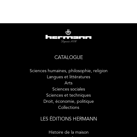
l’épistémologie et de la conception. Soit deux idées
centrales : la nature n’est pas la biologie, et l’architecture
est d’abord projetée. Au fil de plusieurs études empiriques
de processus de conception, ce livre déploie une enquête
générale et critique sur les problèmes qui se posent à la
compréhension des rapports entre sciences biologiques et
conception architecturale.
CATALOGUE
Sciences humaines, philosophie, religion
Langues et littératures
Arts
Sciences sociales
Sciences et techniques
Droit, économie, politique
Collections
LES ÉDITIONS HERMANN
Histoire de la maison