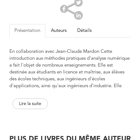
Présentation
Auteurs
Détails
En collaboration avec Jean-Claude Mardon Cette
introduction aux méthodes pratiques d'analyse numérique
a fait l'objet de nombreux enseignements. Elle est
destinée aux étudiants en licence et maîtrise, aux élèves
des écoles techniques, aux ingénieurs d'écoles
d'applications, ainsi qu'aux ingénieurs d'industrie. Elle
comprend deux volumes : Systèmes linéaires et non
linéaires et Approximations et équations différentielles. Ce
Lire la suite
livre étudie en détail les méthodes de calcul approché des
fonctions, de leurs dérivées et de leurs intégrales. Il
enseigne la résolution des systèmes d'équations
différentielles, et aux dérivées partielles, en présentant
l'éventail le plus large des méthodes disponibles. Le texte
PLUS DE LIVRES DU MÊME AUTEUR