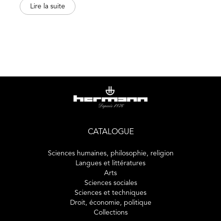
arabe et occidentale. Ce sont ces effets d’héritage et
Lire la suite
d’adaptation que les textes ici réunis visent à évaluer. Du
Liber de causis
à Hegel en passant par Thomas d’Aquin,
Dietrich de Freiberg, Giordano Bruno, les Platoniciens de
Cambridge et Leibniz, se reconstitue ainsi une « grande
chaîne des êtres », réarticulée par la chaîne des raisons, et
à chaque fois revivifiée par celle de la transmission.
CATALOGUE
Sciences humaines, philosophie, religion
Langues et littératures
Arts
Sciences sociales
Sciences et techniques
Droit, économie, politique
Collections