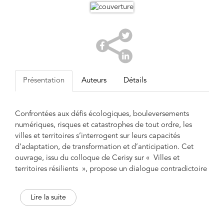
Présentation
Auteurs
Détails
Confrontées aux défis écologiques, bouleversements
numériques, risques et catastrophes de tout ordre, les
villes et territoires s’interrogent sur leurs capacités
d’adaptation, de transformation et d’anticipation. Cet
ouvrage, issu du colloque de Cerisy sur « Villes et
territoires résilients », propose un dialogue contradictoire
et constructif entre contributeurs issus d’horizons divers :
chercheurs, industriels, ingénieurs, politiques, élus, acteurs
Lire la suite
culturels, assureurs, opérateurs de réseaux… La résilience
de qui ? De quoi ? Pour qui ? Avec quels moyens, outils