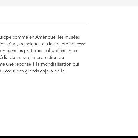
n Europe comme en Amérique, les musées
es d’art, de science et de société ne cesse
ion dans les pratiques culturelles en ce
média de masse, la protection du
mme une réponse à la mondialisation qui
t au cœur des grands enjeux de la
stoire des musées au Québec. L’étude de la
au Séminaire de Québec a conduit Yves
t du patrimoine en Amérique du Nord. Il
ns le contexte géopolitique nord-
e joué par les musées dans la construction
itation à diriger des recherches en 2015 à
de Dominique Poulot.