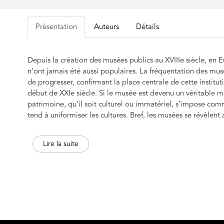
Présentation
Auteurs
Détails
Depuis la création des musées publics au XVIIIe siècle, e
n’ont jamais été aussi populaires. La fréquentation des musé
de progresser, confirmant la place centrale de cette institut
début de XXIe siècle. Si le musée est devenu un véritable 
patrimoine, qu’il soit culturel ou immatériel, s’impose co
tend à uniformiser les cultures. Bref, les musées se révèlen
globalisation.
Lire la suite
Musées et patrimoines au Québec propose un essai sur l’hi
collection du premier musée au Canada inauguré en 1806 
Bergeron à revisiter la trajectoire historique des musées e
met en lumière les valeurs et les fondements des musées da
américain. Le récit qu’il reconstitue permet de saisir le rôl
des identités nationales. Cet essai est le résultat de l’habil
l’université Paris 1 Panthéon-Sorbonne, sous la direction 